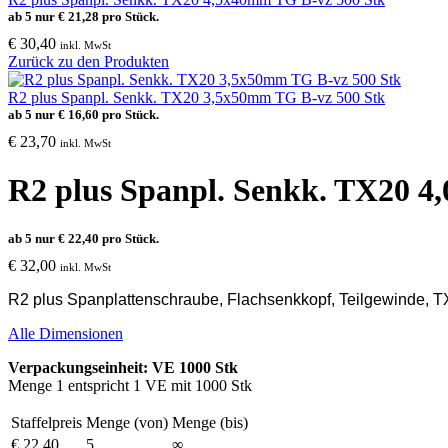
ab 5 nur
€
21,28
pro Stück.
€
30,40
inkl. MwSt
Zurück zu den Produkten
R2 plus Spanpl. Senkk. TX20 3,5x50mm TG B-vz 500 Stk
ab 5 nur
€
16,60
pro Stück.
€
23,70
inkl. MwSt
R2 plus Spanpl. Senkk. TX20 4
ab 5 nur
€
22,40
pro Stück.
€
32,00
inkl. MwSt
R2 plus Spanplattenschraube, Flachsenkkopf, Teilgewinde, TX 
Alle Dimensionen
Verpackungseinheit: VE 1000 Stk
Menge 1 entspricht 1 VE mit 1000 Stk
Staffelpreis
Menge (von)
Menge (bis)
€
22,40
5
∞