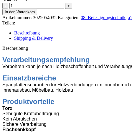
R2
plus
In den Warenkorb
Spanpl.
Artikelnummer:
3025054035
Kategorien:
08. Befestigungstechnik
,
a)
Senkk.
Teilen:
TX20
4,0x35mm
Beschreibung
TG
Shipping & Delivery
B-
vz
Beschreibung
1000
Stk
Verarbeitungsempfehlung
Menge
Vorbohren kann je nach Holzbeschaffenheit und Verarbeitungs
Einsatzbereiche
Spanplattenschrauben für Holzverbindungen im Innenbereich
Innenausbau, Möbelbau, Holzbau
Produktvorteile
Torx
Sehr gute Kraftübertragung
Kein Abrutschen
Sichere Verarbeitung
Flachsenkkopf