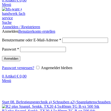
0
Artikel
€
0,00
Menü
Suche
Anmelden / Registrieren
Anmelden
Benutzerkonto erstellen
Benutzername oder E-Mail-Adresse
*
Passwort
*
Anmelden
Passwort vergessen?
Angemeldet bleiben
0
Artikel
€
0,00
Menü
Klick zum Vergrößern
Start
08. Befestigungstechnik
a) Schrauben
a2) Spanplattenschraube
R2 plus Spanpl. Senkk. TX20 4,5x40mm TG B-vz 500 Stk