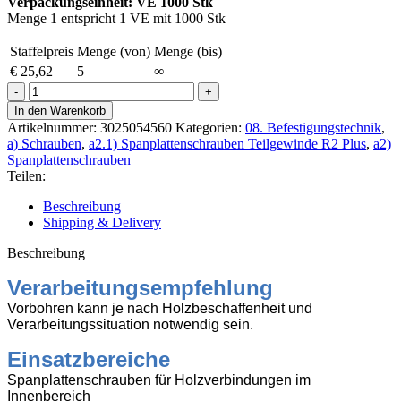
Verpackungseinheit: VE 1000 Stk
Menge 1 entspricht 1 VE mit 1000 Stk
Staffelpreis
Menge (von)
Menge (bis)
€
25,62
5
∞
R2
plus
In den Warenkorb
Spanpl.
Artikelnummer:
3025054560
Kategorien:
08. Befestigungstechnik
,
Senkk.
a) Schrauben
,
a2.1) Spanplattenschrauben Teilgewinde R2 Plus
,
a2)
TX20
Spanplattenschrauben
3,5x40mm
Teilen:
TG
B-
Beschreibung
vz
Shipping & Delivery
1000
Stk
Beschreibung
Menge
Verarbeitungsempfehlung
Vorbohren kann je nach Holzbeschaffenheit und
Verarbeitungssituation notwendig sein.
Einsatzbereiche
Spanplattenschrauben für Holzverbindungen im
Innenbereich