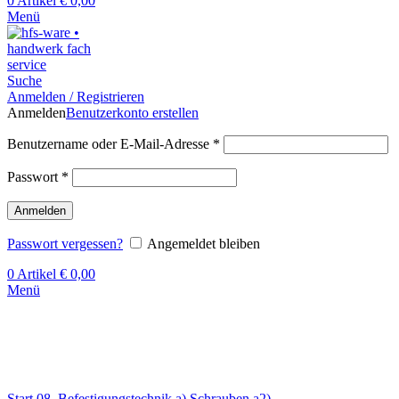
0
Artikel
€
0,00
Menü
Suche
Anmelden / Registrieren
Anmelden
Benutzerkonto erstellen
Benutzername oder E-Mail-Adresse
*
Passwort
*
Anmelden
Passwort vergessen?
Angemeldet bleiben
0
Artikel
€
0,00
Menü
Klick zum Vergrößern
Start
08. Befestigungstechnik
a) Schrauben
a2)