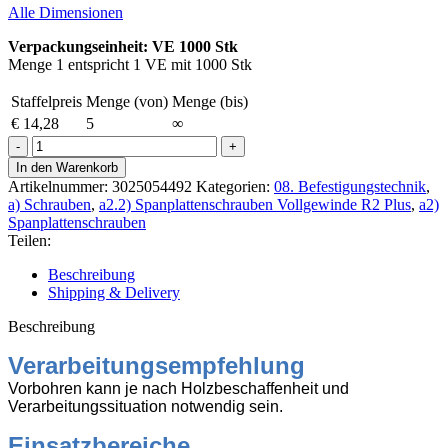
Alle Dimensionen
Verpackungseinheit: VE 1000 Stk
Menge 1 entspricht 1 VE mit 1000 Stk
Staffelpreis
Menge (von)
Menge (bis)
€
14,28
5
∞
R2
plus
In den Warenkorb
Spanpl.
Artikelnummer:
3025054492
Kategorien:
08. Befestigungstechnik
,
Senkk.
a) Schrauben
,
a2.2) Spanplattenschrauben Vollgewinde R2 Plus
,
a2)
TX20
Spanplattenschrauben
3,5x25mm
Teilen:
VG
B-
Beschreibung
vz
Shipping & Delivery
1000
Stk
Beschreibung
Menge
Verarbeitungsempfehlung
Vorbohren kann je nach Holzbeschaffenheit und
Verarbeitungssituation notwendig sein.
Einsatzbereiche