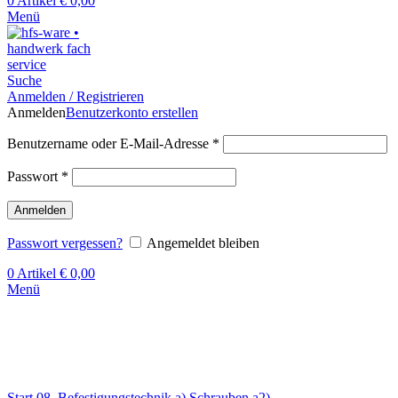
0
Artikel
€
0,00
Menü
Suche
Anmelden / Registrieren
Anmelden
Benutzerkonto erstellen
Benutzername oder E-Mail-Adresse
*
Passwort
*
Anmelden
Passwort vergessen?
Angemeldet bleiben
0
Artikel
€
0,00
Menü
Klick zum Vergrößern
Start
08. Befestigungstechnik
a) Schrauben
a2)