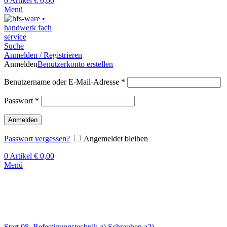
0
Artikel
€
0,00
Menü
Suche
Anmelden / Registrieren
Anmelden
Benutzerkonto erstellen
Benutzername oder E-Mail-Adresse
*
Passwort
*
Anmelden
Passwort vergessen?
Angemeldet bleiben
0
Artikel
€
0,00
Menü
Klick zum Vergrößern
Start
08. Befestigungstechnik
a) Schrauben
a2)