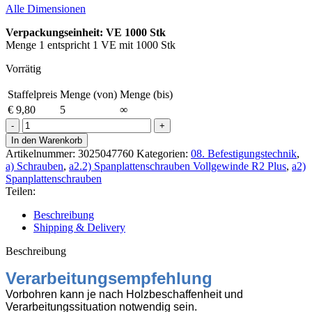
Alle Dimensionen
Verpackungseinheit: VE 1000 Stk
Menge 1 entspricht 1 VE mit 1000 Stk
Vorrätig
Staffelpreis
Menge (von)
Menge (bis)
€
9,80
5
∞
R2
plus
In den Warenkorb
Spanpl.
Artikelnummer:
3025047760
Kategorien:
08. Befestigungstechnik
,
Senkk.
a) Schrauben
,
a2.2) Spanplattenschrauben Vollgewinde R2 Plus
,
a2)
TX10
Spanplattenschrauben
3,0x16mm
Teilen:
VG
B-
Beschreibung
vz
Shipping & Delivery
1000
Stk
Beschreibung
Menge
Verarbeitungsempfehlung
Vorbohren kann je nach Holzbeschaffenheit und
Verarbeitungssituation notwendig sein.