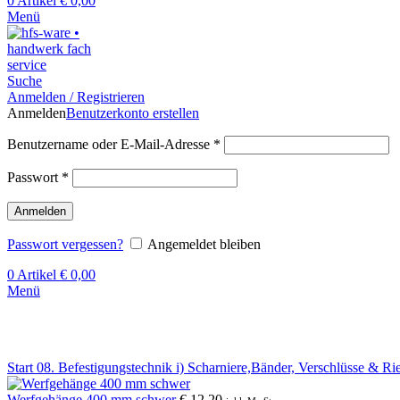
0
Artikel
€
0,00
Menü
Suche
Anmelden / Registrieren
Anmelden
Benutzerkonto erstellen
Benutzername oder E-Mail-Adresse
*
Passwort
*
Anmelden
Passwort vergessen?
Angemeldet bleiben
0
Artikel
€
0,00
Menü
Klick zum Vergrößern
Start
08. Befestigungstechnik
i) Scharniere,Bänder, Verschlüsse & Ri
Werfgehänge 400 mm schwer
€
12,20