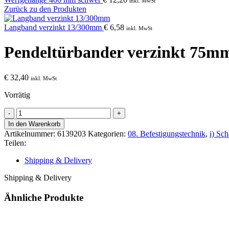
inkl. MwSt
Zurück zu den Produkten
Langband verzinkt 13/300mm
€
6,58
inkl. MwSt
Pendeltürbander verzinkt 75m
€
32,40
inkl. MwSt
Vorrätig
Pendeltürbander
verzinkt
In den Warenkorb
75mm
Artikelnummer:
6139203
Kategorien:
08. Befestigungstechnik
,
i) Sc
Menge
Teilen:
Shipping & Delivery
Shipping & Delivery
Ähnliche Produkte