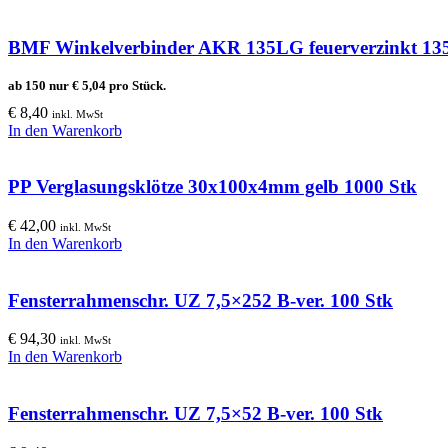
BMF Winkelverbinder AKR 135LG feuerverzinkt 13
ab 150 nur
€
5,04
pro Stück.
€
8,40
inkl. MwSt
In den Warenkorb
PP Verglasungsklötze 30x100x4mm gelb 1000 Stk
€
42,00
inkl. MwSt
In den Warenkorb
Fensterrahmenschr. UZ 7,5×252 B-ver. 100 Stk
€
94,30
inkl. MwSt
In den Warenkorb
Fensterrahmenschr. UZ 7,5×52 B-ver. 100 Stk