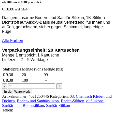
ab 100 nur
€
8,38
pro Stück.
€
10,80
inkl. MwSt
Das geruchsarme Boden- und Sanitär-Silikon,
1K-Silikon-
Dichtstoff auf Alkoxy-Basis neutral
vernetzend, für
innen und
außen, g
eruchsarm, s
icher gegen Schimmel, l
anglebige
Fuge
Alle Farben
Verpackungseinheit: 20 Kartuschen
Menge 1 entspricht 1 Kartusche
Lieferzeit: 2 – 5 Werktage
Staffelpreis
Menge (von)
Menge (bis)
€
9,36
20
99
€
8,38
100
∞
Ottoseal
S-
In den Warenkorb
125
Artikelnummer:
4021250446
Kategorien:
03. Chemisch Kleben und
Boden-
Dichten
,
Boden- und Sanitärsilikon
,
Boden-Silikon
,
c) Silikone
,
und
Sanitär- und Bodensilikon
,
Sanitär-Silikon
Sanitär-
Teilen:
Silikon