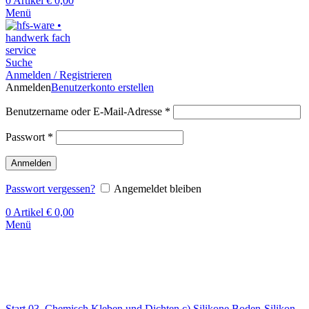
0
Artikel
€
0,00
Menü
Suche
Anmelden / Registrieren
Anmelden
Benutzerkonto erstellen
Benutzername oder E-Mail-Adresse
*
Passwort
*
Anmelden
Passwort vergessen?
Angemeldet bleiben
0
Artikel
€
0,00
Menü
Klick zum Vergrößern
Start
03. Chemisch Kleben und Dichten
c) Silikone
Boden-Silikon