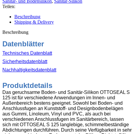
Sanitär- und Bodensilikon
,
Sanitär-Silikon
Sanitär-
Teilen:
Silikon
geruchsarm
Beschreibung
310ml
Shipping & Delivery
C6831
matt
Beschreibung
anthrazitgrau
Menge
Datenblätter
Technisches Datenblatt
Sicherheitsdatenblatt
Nachhaltigkeitsdatenblatt
Produktdetails
Das geruchsarme Boden- und Sanitär-Silikon OTTOSEAL S
125 ist für verschiedene Anwendungen im Innen- und
Außenbereich bestens geeignet. Sowohl bei Boden- und
Anschlussfugen an Kunststoff- und Designbodenbelägen
aus Gummi, Linoleum, Vinyl und PVC, als auch bei
verschiedenen Anschlussfugen im Sanitärbereich, lassen
sich mit OTTOSEAL S 125 langlebige, schimmelbeständige
Abdichtungen durchführen. Durch seine Verfügbarkeit in sehr