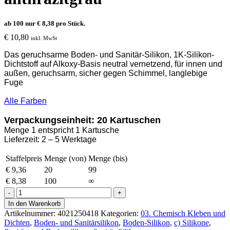
ab 100 nur
€
8,38
pro Stück.
€
10,80
inkl. MwSt
Das geruchsarme Boden- und Sanitär-Silikon,
1K-Silikon-
Dichtstoff auf Alkoxy-Basis neutral
vernetzend, für
innen und
außen, g
eruchsarm, s
icher gegen Schimmel, l
anglebige
Fuge
Alle Farben
Verpackungseinheit: 20 Kartuschen
Menge 1 entspricht 1 Kartusche
Lieferzeit: 2 – 5 Werktage
Staffelpreis
Menge (von)
Menge (bis)
€
9,36
20
99
€
8,38
100
∞
Ottoseal
S-
In den Warenkorb
125
Artikelnummer:
4021250418
Kategorien:
03. Chemisch Kleben und
Boden-
Dichten
,
Boden- und Sanitärsilikon
,
Boden-Silikon
,
c) Silikone
,
und