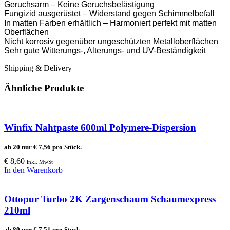
Geruchsarm – Keine Geruchsbelästigung
Fungizid ausgerüstet – Widerstand gegen Schimmelbefall
In matten Farben erhältlich – Harmoniert perfekt mit matten
Oberflächen
Nicht korrosiv gegenüber ungeschützten Metalloberflächen
Sehr gute Witterungs-, Alterungs- und UV-Beständigkeit
Shipping & Delivery
Ähnliche Produkte
Winfix Nahtpaste 600ml Polymere-Dispersion
ab 20 nur
€
7,56
pro Stück.
€
8,60
inkl. MwSt
In den Warenkorb
Ottopur Turbo 2K Zargenschaum Schaumexpress
210ml
ab 80 nur
€
7,51
pro Stück.