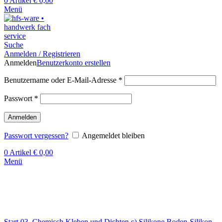
0
Artikel
€
0,00
Menü
Suche
Anmelden / Registrieren
Anmelden
Benutzerkonto erstellen
Benutzername oder E-Mail-Adresse
*
Passwort
*
Anmelden
Passwort vergessen?
Angemeldet bleiben
0
Artikel
€
0,00
Menü
Klick zum Vergrößern
Start
03. Chemisch Kleben und Dichten
c) Silikone
Boden-Silikon