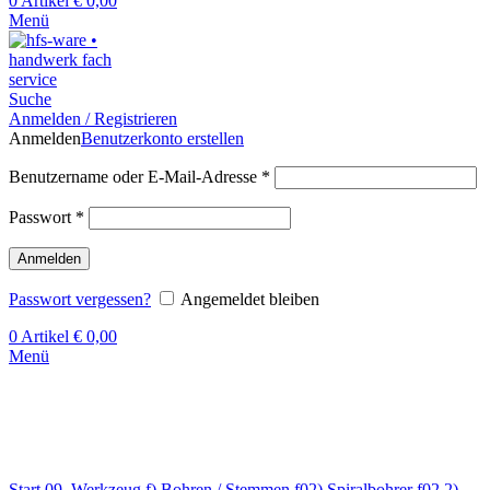
0
Artikel
€
0,00
Menü
Suche
Anmelden / Registrieren
Anmelden
Benutzerkonto erstellen
Benutzername oder E-Mail-Adresse
*
Passwort
*
Anmelden
Passwort vergessen?
Angemeldet bleiben
0
Artikel
€
0,00
Menü
Klick zum Vergrößern
Start
09. Werkzeug
f) Bohren / Stemmen
f02) Spiralbohrer
f02.2)