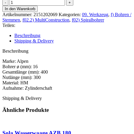
MultiConstruction
Ø-16,0
In den Warenkorb
lang
Artikelnummer:
2151202069
Kategorien:
09. Werkzeug
,
f) Bohren /
Länge
Stemmen
,
f02.2) MultiConstruction
,
f02) Spiralbohrer
400/300
Teilen:
Menge
Beschreibung
Shipping & Delivery
Beschreibung
Marke: Alpen
Bohrer ø (mm): 16
Gesamtlänge (mm): 400
Nutlänge (mm): 300
Material: HM
Aufnahme: Zylinderschaft
Shipping & Delivery
Ähnliche Produkte
Sola Wasserwaage AZB 180