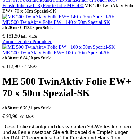
Fensterfolien
a01.3) Fensterfolie ME 500
ME 500 TwinAktiv Folie
EW+ 70 x 50m Spezial-SK
ME 500 TwinAktiv Folie EW+ 140 x 50m Spezial-SK
ab 20 nur
€
113,93
pro Stück.
€
151,50
inkl. MwSt
Zurück zu den Produkten
ME 500 TwinAktiv Folie EW+ 100 x 50m Spezial-SK
ab 30 nur
€
84,90
pro Stück.
€
112,90
inkl. MwSt
ME 500 TwinAktiv Folie EW+
70 x 50m Spezial-SK
ab 50 nur
€
70,61
pro Stück.
€
93,90
inkl. MwSt
Diese Folie ist aufgrund des variablen
Sd
-Wertes für innen
und außen einsetzbar. Sie erfüllt dabei die Empfehlungen
der RAL Gütegemeinschaft für Fenster und Haustüren