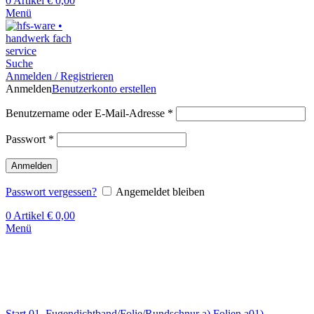
0
Artikel
€
0,00
Menü
Suche
Anmelden / Registrieren
Anmelden
Benutzerkonto erstellen
Benutzername oder E-Mail-Adresse
*
Passwort
*
Anmelden
Passwort vergessen?
Angemeldet bleiben
0
Artikel
€
0,00
Menü
Klick zum Vergrößern
Start
01. Fugendichtband/Folie/Rundschnur
a) Folien
a01)