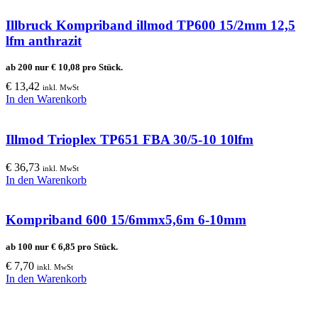
Illbruck Kompriband illmod TP600 15/2mm 12,5
lfm anthrazit
ab 200 nur
€
10,08
pro Stück.
€
13,42
inkl. MwSt
In den Warenkorb
Illmod Trioplex TP651 FBA 30/5-10 10lfm
€
36,73
inkl. MwSt
In den Warenkorb
Kompriband 600 15/6mmx5,6m 6-10mm
ab 100 nur
€
6,85
pro Stück.
€
7,70
inkl. MwSt
In den Warenkorb