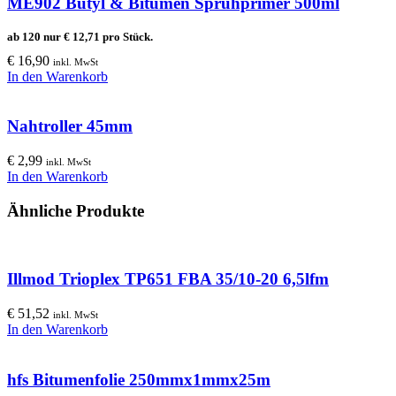
ME902 Butyl & Bitumen Sprühprimer 500ml
ab 120 nur
€
12,71
pro Stück.
€
16,90
inkl. MwSt
In den Warenkorb
Nahtroller 45mm
€
2,99
inkl. MwSt
In den Warenkorb
Ähnliche Produkte
Illmod Trioplex TP651 FBA 35/10-20 6,5lfm
€
51,52
inkl. MwSt
In den Warenkorb
hfs Bitumenfolie 250mmx1mmx25m