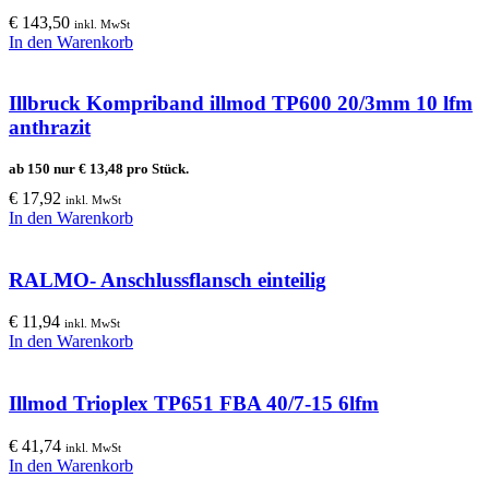
€
143,50
inkl. MwSt
In den Warenkorb
Illbruck Kompriband illmod TP600 20/3mm 10 lfm
anthrazit
ab 150 nur
€
13,48
pro Stück.
€
17,92
inkl. MwSt
In den Warenkorb
RALMO- Anschlussflansch einteilig
€
11,94
inkl. MwSt
In den Warenkorb
Illmod Trioplex TP651 FBA 40/7-15 6lfm
€
41,74
inkl. MwSt
In den Warenkorb