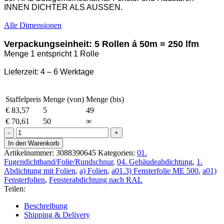
INNEN DICHTER ALS AUSSEN.
Alle Dimensionen
Verpackungseinheit: 5 Rollen á 50m = 250 lfm
Menge 1 entspricht 1 Rolle
Lieferzeit: 4 – 6 Werktage
Staffelpreis
Menge (von)
Menge (bis)
€
83,57
5
49
€
70,61
50
∞
ME
500
In den Warenkorb
TwinAktiv
Artikelnummer:
3088390645
Kategorien:
01.
Folie
Fugendichtband/Folie/Rundschnur
,
04. Gebäudeabdichtung
,
1.
EW+
Abdichtung mit Folien
,
a) Folien
,
a01.3) Fensterfolie ME 500
,
a01)
70
Fensterfolien
,
Fensterabdichtung nach RAL
x
Teilen:
50m
Spezial-
Beschreibung
SK
Shipping & Delivery
Menge