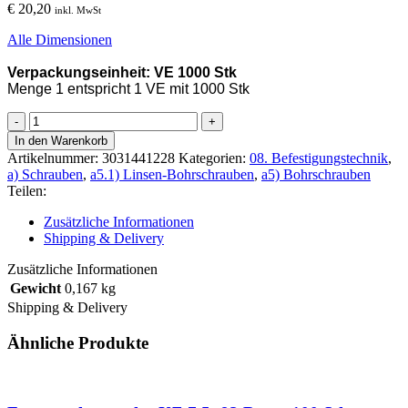
€
20,20
inkl. MwSt
Alle Dimensionen
Verpackungseinheit: VE 1000 Stk
Menge 1 entspricht 1 VE mit 1000 Stk
Linsen-
Bohrschraube
In den Warenkorb
DIN7504M
Artikelnummer:
3031441228
Kategorien:
08. Befestigungstechnik
,
4,2x16
a) Schrauben
,
a5.1) Linsen-Bohrschrauben
,
a5) Bohrschrauben
PH2
Teilen:
verzinkt,
1000
Zusätzliche Informationen
Stk
Shipping & Delivery
Menge
Zusätzliche Informationen
Gewicht
0,167 kg
Shipping & Delivery
Ähnliche Produkte