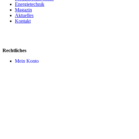
Energietechnik
Magazin
Aktuelles
Kontakt
Rechtliches
Mein Konto
AGB
Impressum
Datenschutz
Widerruf
Versandkosten
Cookie Einstellungen
Zahlungsmittel