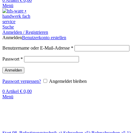
0
Artikel
€
0,00
Menü
Suche
Anmelden / Registrieren
Anmelden
Benutzerkonto erstellen
Benutzername oder E-Mail-Adresse
*
Passwort
*
Anmelden
Passwort vergessen?
Angemeldet bleiben
0
Artikel
€
0,00
Menü
Klick zum Vergrößern
Start
08. Befestigungstechnik
a) Schrauben
a5) Bohrschrauben
a5.1)