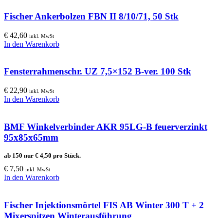
Fischer Ankerbolzen FBN II 8/10/71, 50 Stk
€
42,60
inkl. MwSt
In den Warenkorb
Fensterrahmenschr. UZ 7,5×152 B-ver. 100 Stk
€
22,90
inkl. MwSt
In den Warenkorb
BMF Winkelverbinder AKR 95LG-B feuerverzinkt
95x85x65mm
ab 150 nur
€
4,50
pro Stück.
€
7,50
inkl. MwSt
In den Warenkorb
Fischer Injektionsmörtel FIS AB Winter 300 T + 2
Mixerspitzen Winterausführung