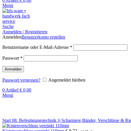
0
Artikel
€
0,00
Menü
Suche
Anmelden / Registrieren
Anmelden
Benutzerkonto erstellen
Benutzername oder E-Mail-Adresse
*
Passwort
*
Anmelden
Passwort vergessen?
Angemeldet bleiben
0
Artikel
€
0,00
Menü
Klick zum Vergrößern
Start
08. Befestigungstechnik
i) Scharniere,Bänder, Verschlüsse & Ri
Kistenverschluss verzinkt 110mm
€
9,72