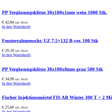
PP Verglasungsklötze 30x100x1mm weiss 1000 Stk.
€
42,84
inkl. MwSt
In den Warenkorb
Fensterrahmenschr. UZ 7,5×132 B-ver. 100 Stk
€
20,10
inkl. MwSt
In den Warenkorb
PP Verglasungsklötze 30x100x8mm grau 500 Stk
€
34,99
inkl. MwSt
In den Warenkorb
Fischer Injektionsmörtel FIS AB Winter 300 T + 2 M
€
25,60
inkl. MwSt
In den Warenkorb