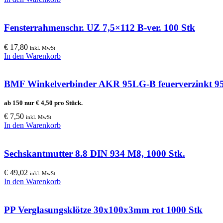
Fensterrahmenschr. UZ 7,5×112 B-ver. 100 Stk
€
17,80
inkl. MwSt
In den Warenkorb
BMF Winkelverbinder AKR 95LG-B feuerverzinkt 
ab 150 nur
€
4,50
pro Stück.
€
7,50
inkl. MwSt
In den Warenkorb
Sechskantmutter 8.8 DIN 934 M8, 1000 Stk.
€
49,02
inkl. MwSt
In den Warenkorb
PP Verglasungsklötze 30x100x3mm rot 1000 Stk