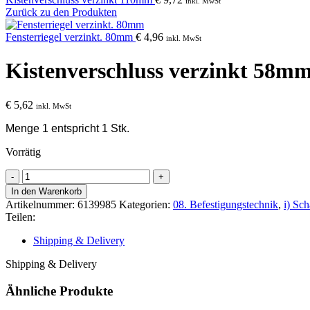
inkl. MwSt
Zurück zu den Produkten
Fensterriegel verzinkt. 80mm
€
4,96
inkl. MwSt
Kistenverschluss verzinkt 58m
€
5,62
inkl. MwSt
Menge 1 entspricht 1 Stk.
Vorrätig
Kistenverschluss
verzinkt
In den Warenkorb
58mm
Artikelnummer:
6139985
Kategorien:
08. Befestigungstechnik
,
i) Sc
Menge
Teilen:
Shipping & Delivery
Shipping & Delivery
Ähnliche Produkte