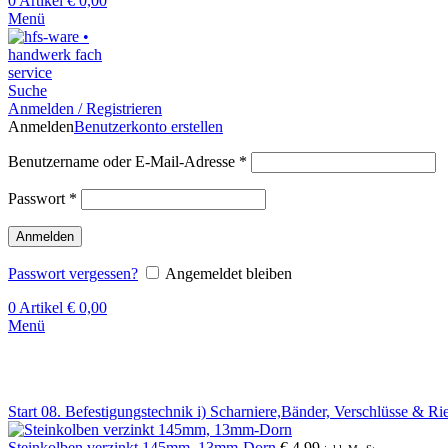
0
Artikel
€
0,00
Menü
Suche
Anmelden / Registrieren
Anmelden
Benutzerkonto erstellen
Benutzername oder E-Mail-Adresse
*
Passwort
*
Anmelden
Passwort vergessen?
Angemeldet bleiben
0
Artikel
€
0,00
Menü
Klick zum Vergrößern
Start
08. Befestigungstechnik
i) Scharniere,Bänder, Verschlüsse & Ri
Steinkolben verzinkt 145mm, 13mm-Dorn
€
4,99