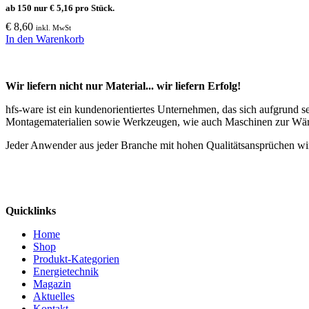
ab 150 nur
€
5,16
pro Stück.
€
8,60
inkl. MwSt
In den Warenkorb
Wir liefern nicht nur Material... wir liefern Erfolg!
hfs-ware ist ein kundenorientiertes Unternehmen, das sich aufgrund 
Montagematerialien sowie Werkzeugen, wie auch Maschinen zur Wä
Jeder Anwender aus jeder Branche mit hohen Qualitätsansprüchen wir
Quicklinks
Home
Shop
Produkt-Kategorien
Energietechnik
Magazin
Aktuelles
Kontakt