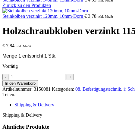
inkl. MwSt
Zurück zu den Produkten
Steinkolben verzinkt 120mm, 10mm-Dorn
€
3,78
inkl. MwSt
Holzschraubkloben verzinkt 
€
7,84
inkl. MwSt
Menge 1 entspricht 1 Stk.
Vorrätig
Holzschraubkloben
verzinkt
In den Warenkorb
115mm,
Artikelnummer:
3150081
Kategorien:
08. Befestigungstechnik
,
i) Sc
10mm-
Teilen:
Dorn
Menge
Shipping & Delivery
Shipping & Delivery
Ähnliche Produkte