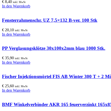
€
8,40
inkl. MwSt
In den Warenkorb
Fensterrahmenschr. UZ 7,5×132 B-ver. 100 Stk
€
20,10
inkl. MwSt
In den Warenkorb
PP Verglasungsklötze 30x100x2mm blau 1000 Stk.
€
35,90
inkl. MwSt
In den Warenkorb
Fischer Injektionsmörtel FIS AB Winter 300 T + 2 M
€
25,60
inkl. MwSt
In den Warenkorb
BMF Winkelverbinder AKR 165 feuerverzinkt 165