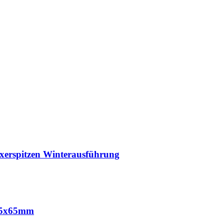
ixerspitzen Winterausführung
x85x65mm