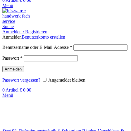
0
Artikel
€
0,00
Menü
Suche
Anmelden / Registrieren
Anmelden
Benutzerkonto erstellen
Benutzername oder E-Mail-Adresse
*
Passwort
*
Anmelden
Passwort vergessen?
Angemeldet bleiben
0
Artikel
€
0,00
Menü
Klick zum Vergrößern
Start
08. Befestigungstechnik
i) Scharniere,Bänder, Verschlüsse &