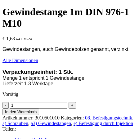
Gewindestange 1m DIN 976-1
M10
€
1,68
inkl. MwSt
Gewindestangen, auch Gewindebolzen genannt, verzinkt
Alle Dimensionen
Verpackungseinheit: 1 Stk.
Menge 1 entspricht 1 Gewindestange
Lieferzeit 1-3 Werktage
Vorrätig
Gewindestange
1m
In den Warenkorb
DIN
Artikelnummer:
3010501010
Kategorien:
08. Befestigungstechnik
,
976-
a) Schrauben
,
a3) Gewindestangen
,
e) Befestigung durch Injektion
1
Teilen:
M10
Menge