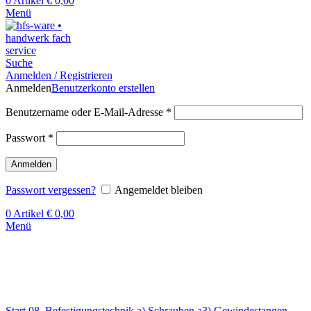
0
Artikel
€
0,00
Menü
Suche
Anmelden / Registrieren
Anmelden
Benutzerkonto erstellen
Benutzername oder E-Mail-Adresse
*
Passwort
*
Anmelden
Passwort vergessen?
Angemeldet bleiben
0
Artikel
€
0,00
Menü
Klick zum Vergrößern
Start
08. Befestigungstechnik
a) Schrauben
a3) Gewindestangen