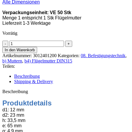
Alle Dimensionen
Verpackungseinheit: VE 50 Stk
Menge 1 entspricht 1 Stk Flügelmutter
Lieferzeit 1-3 Werktage
Vorrätig
Flügelmutter
Temperguss
In den Warenkorb
DIN
Artikelnummer:
3012401200
Kategorien:
08. Befestigungstechnik
,
315
b) Muttern
,
b4) Flügelmutter DIN315
M12
Teilen:
verzinkt
Menge
Beschreibung
Shipping & Delivery
Beschreibung
Produktdetails
d1: 12 mm
d2: 23 mm
h: 33,5 mm
e: 65 mm
g: 4,9 mm