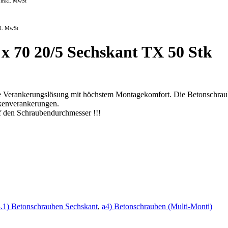
inkl. MwSt
kl. MwSt
 x 70 20/5 Sechskant TX 50 Stk
ke Verankerungslösung mit höchstem Montagekomfort. Die Betonschraube
lkenverankerungen
.
uf den Schraubendurchmesser !!!
.1) Betonschrauben Sechskant
,
a4) Betonschrauben (Multi-Monti)