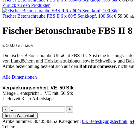
Zurück zu den Produkten
Fischer Betonschraube FBS II 6 x 60/5 Senkkopf, 100 Stk
€
59,30
in
Fischer Betonschraube FBS II 8
€
50,00
inkl. MwSt
Die fischer Betonschraube UltraCut FBS II US ist eine leistungsstar
von Langlöchern und Holzkonstruktionen sowie Schwellen- und Ba
Artikelbezeichnung bezieht sich auf den
Bohrdurchmesser
, nicht a
Alle Dimensionen
Verpackungseinheit: VE 50 Stk
Menge 1 entspricht 1 VE mit 50 Stk
Lieferzeit 3 – 5 Arbeitstage
Fischer
Betonschraube
In den Warenkorb
FBS
Artikelnummer:
3040536852
Kategorien:
08. Befestigungstechnik
,
a4
II
Teilen:
8