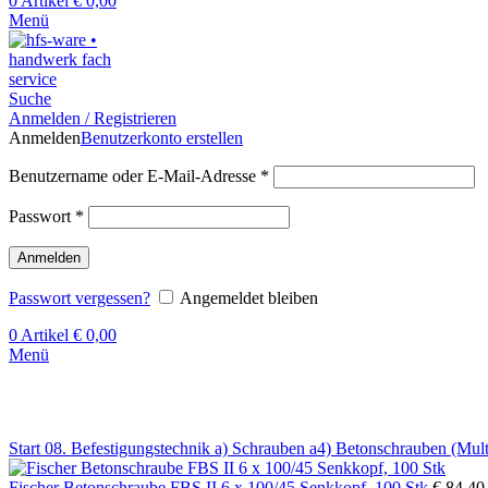
0
Artikel
€
0,00
Menü
Suche
Anmelden / Registrieren
Anmelden
Benutzerkonto erstellen
Benutzername oder E-Mail-Adresse
*
Passwort
*
Anmelden
Passwort vergessen?
Angemeldet bleiben
0
Artikel
€
0,00
Menü
Klick zum Vergrößern
Start
08. Befestigungstechnik
a) Schrauben
a4) Betonschrauben (Mul
Fischer Betonschraube FBS II 6 x 100/45 Senkkopf, 100 Stk
€
84,40