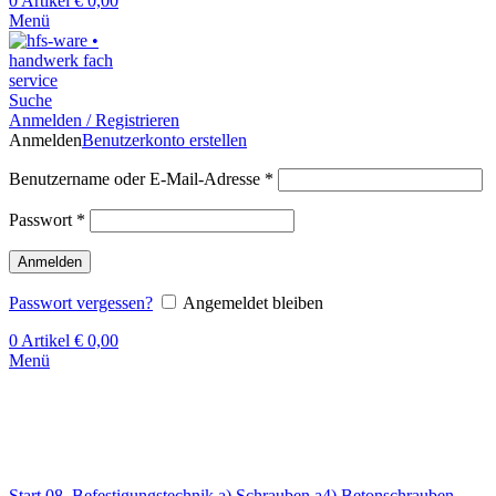
0
Artikel
€
0,00
Menü
Suche
Anmelden / Registrieren
Anmelden
Benutzerkonto erstellen
Benutzername oder E-Mail-Adresse
*
Passwort
*
Anmelden
Passwort vergessen?
Angemeldet bleiben
0
Artikel
€
0,00
Menü
Klick zum Vergrößern
Start
08. Befestigungstechnik
a) Schrauben
a4) Betonschrauben