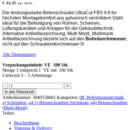
€
44,40
inkl. MwSt
Die leistungsstarke Betonschraube UltraCut FBS II 6 für
höchsten Montagekomfort aus galvanisch verzinktem Stahl
ideal für die Befestigung von Rohren, Schienen,
Lüftungskanälen und Anlagen für die Gebäudetechnik
.
Alternative Artikelbezeichnung: Multi Monti, Multimonti.
Artikelbezeichnung bezieht sich auf den
Bohrdurchmesser
,
nicht auf den Schraubendurchmesser !!!
Alle Dimensionen
Verpackungseinheit: VE 100 Stk
Menge 1 entspricht 1 VE mit 100 Stk
Lieferzeit 3 – 5 Arbeitstage
Fischer
Betonschraube
In den Warenkorb
FBS
Artikelnummer:
3040558601
Kategorien:
08. Befestigungstechnik
,
II
a) Schrauben
,
a4.1) Betonschrauben Sechskant
,
a4) Betonschrauben
6
(Multi-Monti)
x
Teilen:
40/5
Sechskantkopf,
Beschreibung
100
Shipping & Delivery