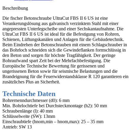
Stk
Menge
Beschreibung
Die fischer Betonschraube UltraCut FBS II 6 US ist eine
Verankerungslösung aus galvanisch verzinktem Stahl
mit einer
angepressten Unterlegscheibe und einer Sechskantaufnahme
. Die
UltraCut FBS II 6 US ist ideal für die Befestigung von Rohren,
Schienen, Lüftungskanälen und Anlagen für die Gebäudetechnik.
Beim Eindrehen der Betonschrauben mit einem Schlagschrauber in
das Bohrloch schneiden sich die Gewindeflanken formschlüssig in
den Beton und sorgen für höchste Tragfähigkeit. Der geringe
Bohraufwand spart Zeit bei der Mehrfachbefestigung. Die
Europäische Technische Bewertung für gerissenen und
ungerissenen Beton sowie für seismische Belastungen und die
Brandeignung für die Feuerwiderstandsklasse R 120 garantieren ein
zusätzliches Plus an Sicherheit.
Technische Daten
Bohrernenndurchmesser (d0): 6 mm
Min. Bohrlochtiefe bei Durchsteckmontage (h2): 50 mm
Schraubenlänge (l): 40 mm
Schlüsselweite (SW): 13mm
Einschraubtiefe (hnom,min – hnom,max): 25 – 35 mm
Antrieb: SW 13