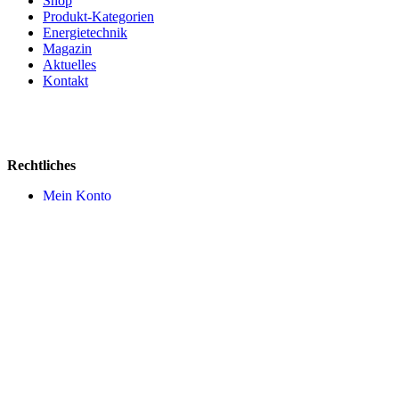
Shop
Produkt-Kategorien
Energietechnik
Magazin
Aktuelles
Kontakt
Rechtliches
Mein Konto
AGB
Impressum
Datenschutz
Widerruf
Versandkosten
Cookie Einstellungen
Zahlungsmittel