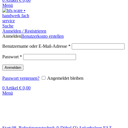
0
Artikel
€
0,00
Menü
Suche
Anmelden / Registrieren
Anmelden
Benutzerkonto erstellen
Benutzername oder E-Mail-Adresse
*
Passwort
*
Anmelden
Passwort vergessen?
Angemeldet bleiben
0
Artikel
€
0,00
Menü
Klick zum Vergrößern
Start
08. Befestigungstechnik
f) Dübel
f2) Ankerbolzen FAZ