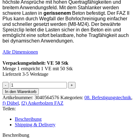
höchste Ansprüche mit hohen Quertragfähigkeiten und
breitem Anwendungsfeld. Mit dem Stahlanker werden
schwere Lasten in
gerissenem
Beton befestigt. Der FAZ II
Plus kann durch Wegfall der Bohrlochreinigung einfacher
und schneller gesetzt werden (M8-M24). Der bewährte
Spreizclip leitet die Lasten sicher in den Beton ein und
ermöglicht eine sofort belastbare, hohe Tragfähigkeit auch
bei dynamischen Anwendungen.
Alle Dimensionen
Verpackungseinheit: VE 50 Stk
Menge 1 entspricht 1 VE mit 50 Stk
Lieferzeit 3-5 Werktage
Fischer
Ankerbolzen
In den Warenkorb
FAZ
Artikelnummer:
3040564576
Kategorien:
08. Befestigungstechnik
,
II
f) Dübel
,
f2) Ankerbolzen FAZ
Plus
Teilen:
8/50/115,
50
Beschreibung
Stk
Shipping & Delivery
Menge
Beschreibung