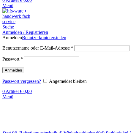
0
Artikel
€
0,00
Menü
Suche
Anmelden / Registrieren
Anmelden
Benutzerkonto erstellen
Benutzername oder E-Mail-Adresse
*
Passwort
*
Anmelden
Passwort vergessen?
Angemeldet bleiben
0
Artikel
€
0,00
Menü
Klick zum Vergrößern
Start
08. Befestigungstechnik
d) Winkelverbinder
d04) Stuhlwinkel /