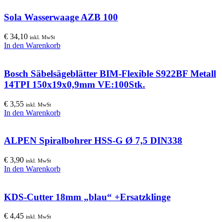
Sola Wasserwaage AZB 100
€
34,10
inkl. MwSt
In den Warenkorb
Bosch Säbelsägeblätter BIM-Flexible S922BF Metall
14TPI 150x19x0,9mm VE:100Stk.
€
3,55
inkl. MwSt
In den Warenkorb
ALPEN Spiralbohrer HSS-G Ø 7,5 DIN338
€
3,90
inkl. MwSt
In den Warenkorb
KDS-Cutter 18mm „blau“ +Ersatzklinge
€
4,45
inkl. MwSt