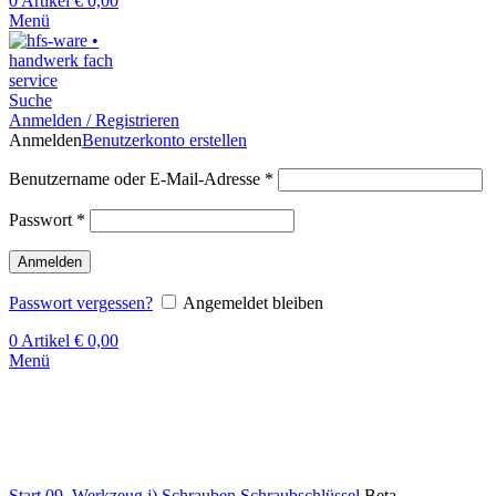
0
Artikel
€
0,00
Menü
Suche
Anmelden / Registrieren
Anmelden
Benutzerkonto erstellen
Benutzername oder E-Mail-Adresse
*
Passwort
*
Anmelden
Passwort vergessen?
Angemeldet bleiben
0
Artikel
€
0,00
Menü
Klick zum Vergrößern
Start
09. Werkzeug
j) Schrauben
Schraubschlüssel
Beta