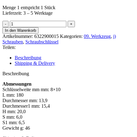
Menge 1 entspricht 1 Stück
Lieferzeit: 3 – 5 Werktage
Beta
Doppelringschlüssel
In den Warenkorb
8x10mm
Artikelnummer:
6322900015
Kategorien:
09. Werkzeug
,
j)
Menge
Schrauben
,
Schraubschlüssel
Teilen:
Beschreibung
Shipping & Delivery
Beschreibung
Abmessungen
Schlüsselweite mm mm: 8×10
L mm: 180
Durchmesser mm: 13,9
Durchmesser1 mm: 15,4
H mm: 20,0
S mm: 6,0
S1 mm: 6,5
Gewicht g: 46