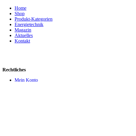
Home
Shop
Produkt-Kategorien
Energietechnik
Magazin
Aktuelles
Kontakt
Rechtliches
Mein Konto
AGB
Impressum
Datenschutz
Widerruf
Versandkosten
Cookie Einstellungen
Zahlungsmittel