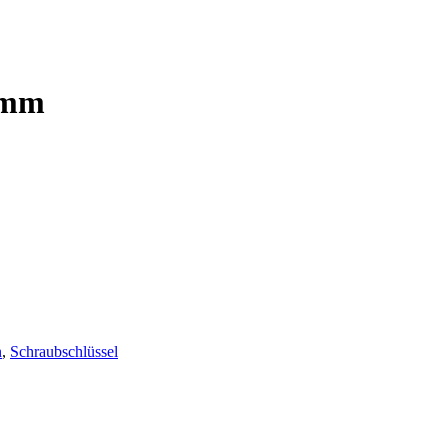
7mm
n
,
Schraubschlüssel