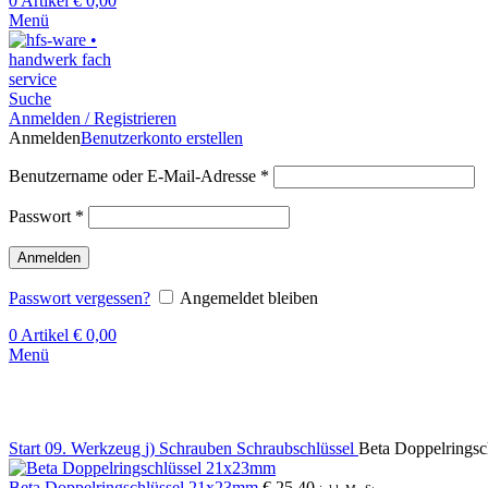
0
Artikel
€
0,00
Menü
Suche
Anmelden / Registrieren
Anmelden
Benutzerkonto erstellen
Benutzername oder E-Mail-Adresse
*
Passwort
*
Anmelden
Passwort vergessen?
Angemeldet bleiben
0
Artikel
€
0,00
Menü
Klick zum Vergrößern
Start
09. Werkzeug
j) Schrauben
Schraubschlüssel
Beta Doppelrings
Beta Doppelringschlüssel 21x23mm
€
25,40