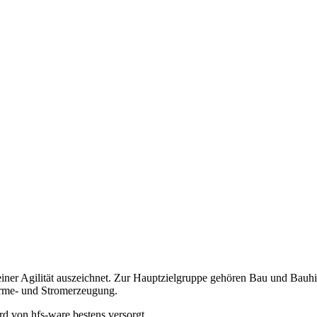
seiner Agilität auszeichnet. Zur Hauptzielgruppe gehören Bau und Bauh
rme- und Stromerzeugung.
d von hfs-ware bestens versorgt.