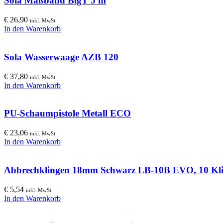
Sola Maßband BigT 5 m
€
26,90
inkl. MwSt
In den Warenkorb
Sola Wasserwaage AZB 120
€
37,80
inkl. MwSt
In den Warenkorb
PU-Schaumpistole Metall ECO
€
23,06
inkl. MwSt
In den Warenkorb
Abbrechklingen 18mm Schwarz LB-10B EVO, 10 Kl
€
5,54
inkl. MwSt
In den Warenkorb