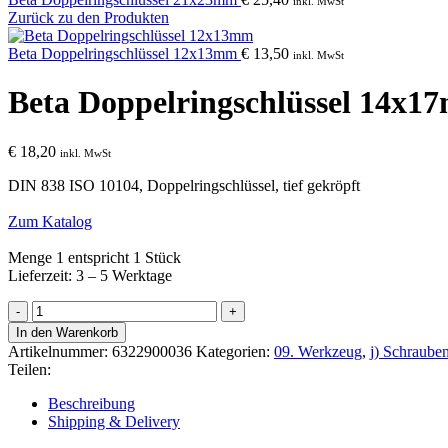
inkl. MwSt
Zurück zu den Produkten
Beta Doppelringschlüssel 12x13mm
€
13,50
inkl. MwSt
Beta Doppelringschlüssel 14x1
€
18,20
inkl. MwSt
DIN 838 ISO 10104
, Doppelringschlüssel, tief gekröpft
Zum Katalog
Menge 1 entspricht 1 Stück
Lieferzeit: 3 – 5 Werktage
Beta
Doppelringschlüssel
In den Warenkorb
14x17mm
Artikelnummer:
6322900036
Kategorien:
09. Werkzeug
,
j) Schraube
Menge
Teilen:
Beschreibung
Shipping & Delivery