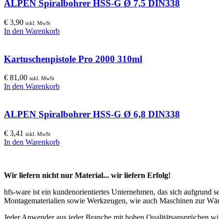
ALPEN Spiralbohrer HSS-G Ø 7,5 DIN338
€
3,90
inkl. MwSt
In den Warenkorb
Kartuschenpistole Pro 2000 310ml
€
81,00
inkl. MwSt
In den Warenkorb
ALPEN Spiralbohrer HSS-G Ø 6,8 DIN338
€
3,41
inkl. MwSt
In den Warenkorb
Wir liefern nicht nur Material... wir liefern Erfolg!
hfs-ware ist ein kundenorientiertes Unternehmen, das sich aufgrund 
Montagematerialien sowie Werkzeugen, wie auch Maschinen zur Wä
Jeder Anwender aus jeder Branche mit hohen Qualitätsansprüchen wir