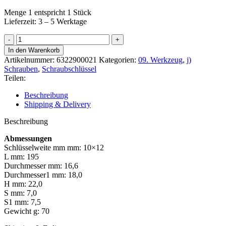
Menge 1 entspricht 1 Stück
Lieferzeit: 3 – 5 Werktage
Beta
Doppelringschlüssel
In den Warenkorb
10x12mm
Artikelnummer:
6322900021
Kategorien:
09. Werkzeug
,
j)
Menge
Schrauben
,
Schraubschlüssel
Teilen:
Beschreibung
Shipping & Delivery
Beschreibung
Abmessungen
Schlüsselweite mm mm: 10×12
L mm: 195
Durchmesser mm: 16,6
Durchmesser1 mm: 18,0
H mm: 22,0
S mm: 7,0
S1 mm: 7,5
Gewicht g: 70