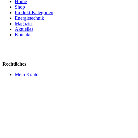
Home
Shop
Produkt-Kategorien
Energietechnik
Magazin
Aktuelles
Kontakt
Rechtliches
Mein Konto
AGB
Impressum
Datenschutz
Widerruf
Versandkosten
Cookie Einstellungen
Zahlungsmittel