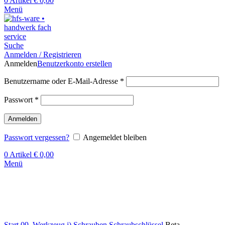
0
Artikel
€
0,00
Menü
Suche
Anmelden / Registrieren
Anmelden
Benutzerkonto erstellen
Benutzername oder E-Mail-Adresse
*
Passwort
*
Anmelden
Passwort vergessen?
Angemeldet bleiben
0
Artikel
€
0,00
Menü
Klick zum Vergrößern
Start
09. Werkzeug
j) Schrauben
Schraubschlüssel
Beta