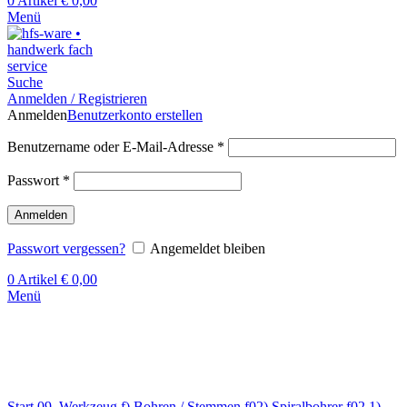
0
Artikel
€
0,00
Menü
Suche
Anmelden / Registrieren
Anmelden
Benutzerkonto erstellen
Benutzername oder E-Mail-Adresse
*
Passwort
*
Anmelden
Passwort vergessen?
Angemeldet bleiben
0
Artikel
€
0,00
Menü
Klick zum Vergrößern
Start
09. Werkzeug
f) Bohren / Stemmen
f02) Spiralbohrer
f02.1)