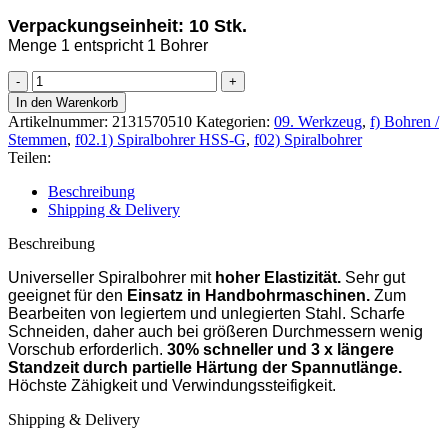
Verpackungseinheit: 10 Stk.
Menge 1 entspricht 1 Bohrer
ALPEN
Spiralbohrer
In den Warenkorb
HSS-
Artikelnummer:
2131570510
Kategorien:
09. Werkzeug
,
f) Bohren /
G
Stemmen
,
f02.1) Spiralbohrer HSS-G
,
f02) Spiralbohrer
Ø
Teilen:
5,1
DIN338
Beschreibung
Menge
Shipping & Delivery
Beschreibung
Universeller Spiralbohrer mit
hoher Elastizität.
Sehr gut
geeignet für den
Einsatz in Handbohrmaschinen.
Zum
Bearbeiten von legiertem und unlegierten Stahl. Scharfe
Schneiden, daher auch bei größeren Durchmessern wenig
Vorschub erforderlich.
30% schneller und 3 x längere
Standzeit durch partielle Härtung der Spannutlänge.
Höchste Zähigkeit und Verwindungssteifigkeit.
Shipping & Delivery