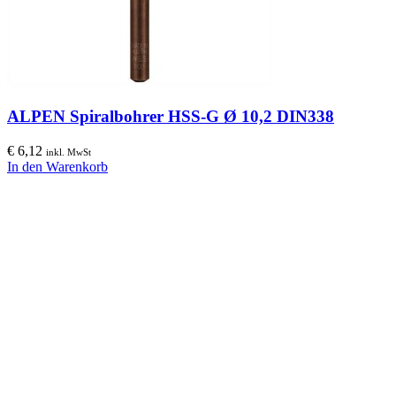
ALPEN Spiralbohrer HSS-G Ø 10,2 DIN338
€
6,12
inkl. MwSt
In den Warenkorb
Wir liefern nicht nur Material... wir liefern Erfolg!
hfs-ware ist ein kundenorientiertes Unternehmen, das sich aufgrund
seiner Agilität auszeichnet. Zur Hauptzielgruppe gehören Bau und
Bauhilfsgewerbe als professionelle Anwender vor allem
normgerechter Montagematerialien sowie Werkzeugen, wie auch
Maschinen zur Wärme- und Stromerzeugung.
Jeder Anwender aus jeder Branche mit hohen Qualitätsansprüchen
wird von hfs-ware bestens versorgt.