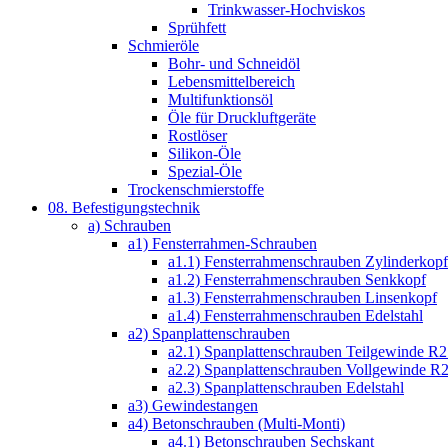
Trinkwasser-Hochviskos
Sprühfett
Schmieröle
Bohr- und Schneidöl
Lebensmittelbereich
Multifunktionsöl
Öle für Druckluftgeräte
Rostlöser
Silikon-Öle
Spezial-Öle
Trockenschmierstoffe
08. Befestigungstechnik
a) Schrauben
a1) Fensterrahmen-Schrauben
a1.1) Fensterrahmenschrauben Zylinderkopf
a1.2) Fensterrahmenschrauben Senkkopf
a1.3) Fensterrahmenschrauben Linsenkopf
a1.4) Fensterrahmenschrauben Edelstahl
a2) Spanplattenschrauben
a2.1) Spanplattenschrauben Teilgewinde R2
a2.2) Spanplattenschrauben Vollgewinde R2
a2.3) Spanplattenschrauben Edelstahl
a3) Gewindestangen
a4) Betonschrauben (Multi-Monti)
a4.1) Betonschrauben Sechskant