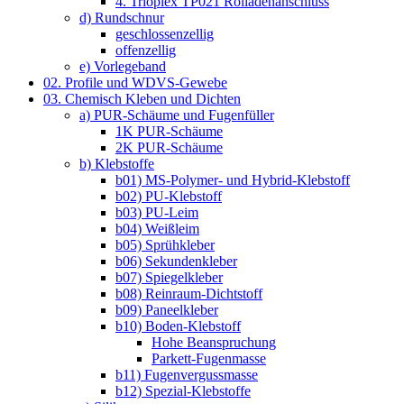
4. Trioplex TP021 Rolladenanschluss
d) Rundschnur
geschlossenzellig
offenzellig
e) Vorlegeband
02. Profile und WDVS-Gewebe
03. Chemisch Kleben und Dichten
a) PUR-Schäume und Fugenfüller
1K PUR-Schäume
2K PUR-Schäume
b) Klebstoffe
b01) MS-Polymer- und Hybrid-Klebstoff
b02) PU-Klebstoff
b03) PU-Leim
b04) Weißleim
b05) Sprühkleber
b06) Sekundenkleber
b07) Spiegelkleber
b08) Reinraum-Dichtstoff
b09) Paneelkleber
b10) Boden-Klebstoff
Hohe Beanspruchung
Parkett-Fugenmasse
b11) Fugenvergussmasse
b12) Spezial-Klebstoffe