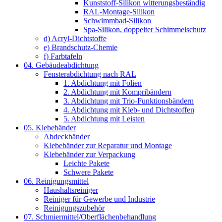
Kunststoff-Silikon witterungsbeständig
RAL-Montage-Silikon
Schwimmbad-Silikon
Spa-Silikon, doppelter Schimmelschutz
d) Acryl-Dichtstoffe
e) Brandschutz-Chemie
f) Farbtafeln
04. Gebäudeabdichtung
Fensterabdichtung nach RAL
1. Abdichtung mit Folien
2. Abdichtung mit Kompribändern
3. Abdichtung mit Trio-Funktionsbändern
4. Abdichtung mit Kleb- und Dichtstoffen
5. Abdichtung mit Leisten
05. Klebebänder
Abdeckbänder
Klebebänder zur Reparatur und Montage
Klebebänder zur Verpackung
Leichte Pakete
Schwere Pakete
06. Reinigungsmittel
Haushaltsreiniger
Reiniger für Gewerbe und Industrie
Reinigungszubehör
07. Schmiermittel/Oberflächenbehandlung