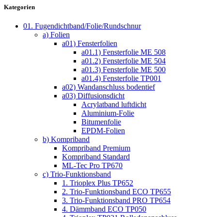
Kategorien
01. Fugendichtband/Folie/Rundschnur
a) Folien
a01) Fensterfolien
a01.1) Fensterfolie ME 508
a01.2) Fensterfolie ME 504
a01.3) Fensterfolie ME 500
a01.4) Fensterfolie TP001
a02) Wandanschluss bodentief
a03) Diffusionsdicht
Acrylatband luftdicht
Aluminium-Folie
Bitumenfolie
EPDM-Folien
b) Kompriband
Kompriband Premium
Kompriband Standard
ML-Tec Pro TP670
c) Trio-Funktionsband
1. Trioplex Plus TP652
2. Trio-Funktionsband ECO TP655
3. Trio-Funktionsband PRO TP654
4. Dämmband ECO TP050