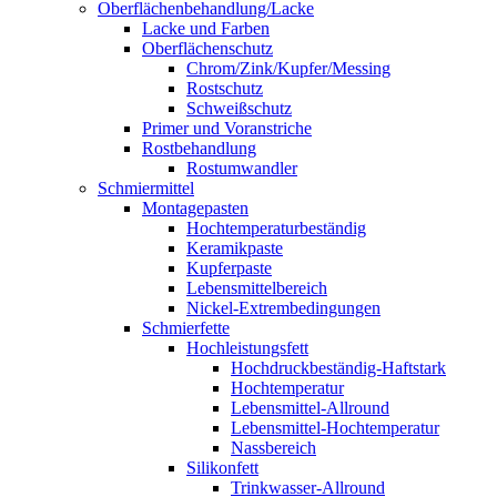
Oberflächenbehandlung/Lacke
Lacke und Farben
Oberflächenschutz
Chrom/Zink/Kupfer/Messing
Rostschutz
Schweißschutz
Primer und Voranstriche
Rostbehandlung
Rostumwandler
Schmiermittel
Montagepasten
Hochtemperaturbeständig
Keramikpaste
Kupferpaste
Lebensmittelbereich
Nickel-Extrembedingungen
Schmierfette
Hochleistungsfett
Hochdruckbeständig-Haftstark
Hochtemperatur
Lebensmittel-Allround
Lebensmittel-Hochtemperatur
Nassbereich
Silikonfett
Trinkwasser-Allround