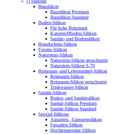
c) Silikone
Bausilikon
Bausilikon Premium
Bausilikon Standard
Boden-Silikon
Für hohe Belastung
Kunststoffboden-Silikon
Sanitär- und Bodensilikon
Brandschutz-Silikon
Fenster-Silikon
Naturstein-Silikon
Naturstein-Silikon geruchsarm
Naturstein-Silikon S-70
Reinraum- und Lebensmittel-Silikon
Reinraum-Silikon
Reinraum-Silikon geruchsarm
Trinkwasser-Silikon
Sanitär-Silikon
Boden- und Sanitärsilikon
Sanitär-Silikon Premium
Sanitär-Silikon Standard
Spezial-Silikone
Aquarien-, Glassteinsilikon
Fassaden-Silikon
Hochtemperatur-Silikon