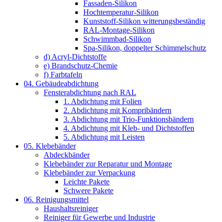
Fassaden-Silikon
Hochtemperatur-Silikon
Kunststoff-Silikon witterungsbeständig
RAL-Montage-Silikon
Schwimmbad-Silikon
Spa-Silikon, doppelter Schimmelschutz
d) Acryl-Dichtstoffe
e) Brandschutz-Chemie
f) Farbtafeln
04. Gebäudeabdichtung
Fensterabdichtung nach RAL
1. Abdichtung mit Folien
2. Abdichtung mit Kompribändern
3. Abdichtung mit Trio-Funktionsbändern
4. Abdichtung mit Kleb- und Dichtstoffen
5. Abdichtung mit Leisten
05. Klebebänder
Abdeckbänder
Klebebänder zur Reparatur und Montage
Klebebänder zur Verpackung
Leichte Pakete
Schwere Pakete
06. Reinigungsmittel
Haushaltsreiniger
Reiniger für Gewerbe und Industrie