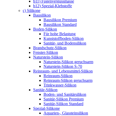
b11) Fugenvergussmasse
b12) Spezial-Klebstoffe
c) Silikone
Bausilikon
Bausilikon Premium
Bausilikon Standard
Boden-Silikon
Für hohe Belastung
Kunststoffboden-Silikon
Sanitär- und Bodensilikon
Brandschutz-Silikon
Fenster-Silikon
Naturstein-Silikon
Naturstein-Silikon geruchsarm
Naturstein-Silikon S-70
Reinraum- und Lebensmittel-Silikon
Reinraum-Silikon
Reinraum-Silikon geruchsarm
Trinkwasser-Silikon
Sanitär-Silikon
Boden- und Sanitärsilikon
Sanitär-Silikon Premium
Sanitär-Silikon Standard
Spezial-Silikone
Aquarien-, Glassteinsilikon