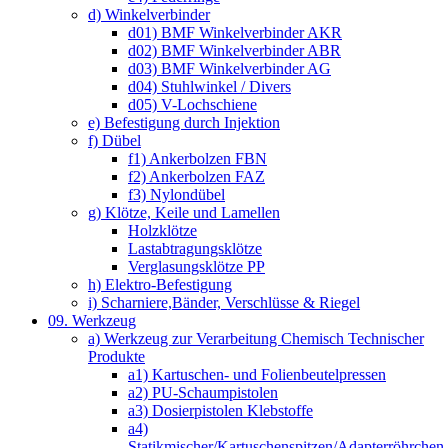
d) Winkelverbinder
d01) BMF Winkelverbinder AKR
d02) BMF Winkelverbinder ABR
d03) BMF Winkelverbinder AG
d04) Stuhlwinkel / Divers
d05) V-Lochschiene
e) Befestigung durch Injektion
f) Dübel
f1) Ankerbolzen FBN
f2) Ankerbolzen FAZ
f3) Nylondübel
g) Klötze, Keile und Lamellen
Holzklötze
Lastabtragungsklötze
Verglasungsklötze PP
h) Elektro-Befestigung
i) Scharniere,Bänder, Verschlüsse & Riegel
09. Werkzeug
a) Werkzeug zur Verarbeitung Chemisch Technischer
Produkte
a1) Kartuschen- und Folienbeutelpressen
a2) PU-Schaumpistolen
a3) Dosierpistolen Klebstoffe
a4)
Statikmischer/Kartuschenspitzen/Adapterröhrchen