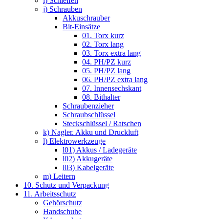
i) Schleifen
j) Schrauben
Akkuschrauber
Bit-Einsätze
01. Torx kurz
02. Torx lang
03. Torx extra lang
04. PH/PZ kurz
05. PH/PZ lang
06. PH/PZ extra lang
07. Innensechskant
08. Bithalter
Schraubenzieher
Schraubschlüssel
Steckschlüssel / Ratschen
k) Nagler. Akku und Druckluft
l) Elektrowerkzeuge
l01) Akkus / Ladegeräte
l02) Akkugeräte
l03) Kabelgeräte
m) Leitern
10. Schutz und Verpackung
11. Arbeitsschutz
Gehörschutz
Handschuhe