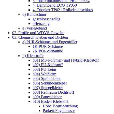
3. Trio-Funktionsband PRO TP654
4. Dämmband ECO TP050
4. Trioplex TP021 Rolladenanschluss
d) Rundschnur
geschlossenzellig
offenzellig
e) Vorlegeband
02. Profile und WDVS-Gewebe
03. Chemisch Kleben und Dichten
a) PUR-Schäume und Fugenfüller
1K PUR-Schäume
2K PUR-Schäume
b) Klebstoffe
b01) MS-Polymer- und Hybrid-Klebstoff
b02) PU-Klebstoff
b03) PU-Leim
b04) Weißleim
b05) Sprühkleber
b06) Sekundenkleber
b07) Spiegelkleber
b08) Reinraum-Dichtstoff
b09) Paneelkleber
b10) Boden-Klebstoff
Hohe Beanspruchung
Parkett-Fugenmasse