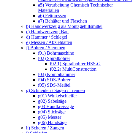
a5) Verarbeitung Chemisch Technischer
Materialien
a6) Fettpressen
a7) Behälter und Flaschen
b) Handwerkzeug als Montagehilfsmittel
c) Handwerkzeug Bau
d) Hammer / Schlegel
e) Messen / Abziehlatten
f) Bohren / Stemmen
f01) Bohrmaschine
f02) Spiralbohrer
f02.1) Spiralbohrer HSS-G
f02.2) MultiConstruction
f03) Kombihammer
f04) SDS-Bohrer
f05) SDS-Meißel
g) Schneiden / Sägen / Trennen
g01) Winkelschleifer
g02) Säbelsäge
g03 Handkreissäge
g04) Stichsäge
g05) Messer
g06) Handsäge
h) Scheren / Zangen