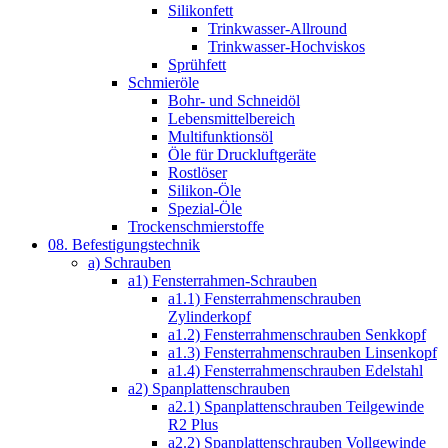
Silikonfett
Trinkwasser-Allround
Trinkwasser-Hochviskos
Sprühfett
Schmieröle
Bohr- und Schneidöl
Lebensmittelbereich
Multifunktionsöl
Öle für Druckluftgeräte
Rostlöser
Silikon-Öle
Spezial-Öle
Trockenschmierstoffe
08. Befestigungstechnik
a) Schrauben
a1) Fensterrahmen-Schrauben
a1.1) Fensterrahmenschrauben
Zylinderkopf
a1.2) Fensterrahmenschrauben Senkkopf
a1.3) Fensterrahmenschrauben Linsenkopf
a1.4) Fensterrahmenschrauben Edelstahl
a2) Spanplattenschrauben
a2.1) Spanplattenschrauben Teilgewinde
R2 Plus
a2.2) Spanplattenschrauben Vollgewinde