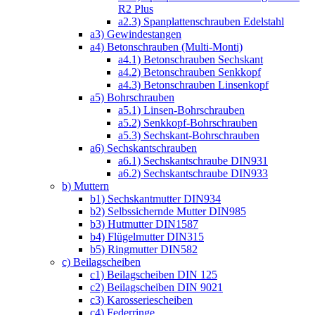
R2 Plus
a2.3) Spanplattenschrauben Edelstahl
a3) Gewindestangen
a4) Betonschrauben (Multi-Monti)
a4.1) Betonschrauben Sechskant
a4.2) Betonschrauben Senkkopf
a4.3) Betonschrauben Linsenkopf
a5) Bohrschrauben
a5.1) Linsen-Bohrschrauben
a5.2) Senkkopf-Bohrschrauben
a5.3) Sechskant-Bohrschrauben
a6) Sechskantschrauben
a6.1) Sechskantschraube DIN931
a6.2) Sechskantschraube DIN933
b) Muttern
b1) Sechskantmutter DIN934
b2) Selbssichernde Mutter DIN985
b3) Hutmutter DIN1587
b4) Flügelmutter DIN315
b5) Ringmutter DIN582
c) Beilagscheiben
c1) Beilagscheiben DIN 125
c2) Beilagscheiben DIN 9021
c3) Karosseriescheiben
c4) Federringe