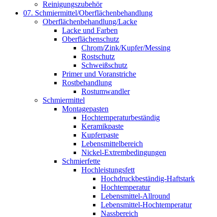
Reinigungszubehör
07. Schmiermittel/Oberflächenbehandlung
Oberflächenbehandlung/Lacke
Lacke und Farben
Oberflächenschutz
Chrom/Zink/Kupfer/Messing
Rostschutz
Schweißschutz
Primer und Voranstriche
Rostbehandlung
Rostumwandler
Schmiermittel
Montagepasten
Hochtemperaturbeständig
Keramikpaste
Kupferpaste
Lebensmittelbereich
Nickel-Extrembedingungen
Schmierfette
Hochleistungsfett
Hochdruckbeständig-Haftstark
Hochtemperatur
Lebensmittel-Allround
Lebensmittel-Hochtemperatur
Nassbereich