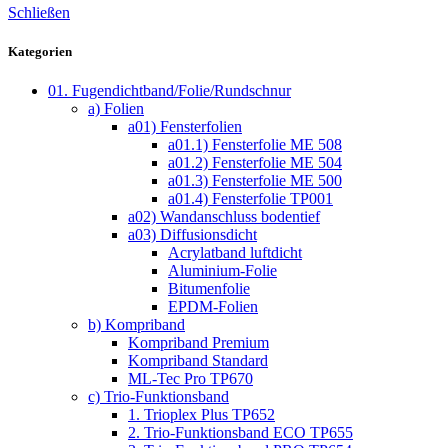
Schließen
Kategorien
01. Fugendichtband/Folie/Rundschnur
a) Folien
a01) Fensterfolien
a01.1) Fensterfolie ME 508
a01.2) Fensterfolie ME 504
a01.3) Fensterfolie ME 500
a01.4) Fensterfolie TP001
a02) Wandanschluss bodentief
a03) Diffusionsdicht
Acrylatband luftdicht
Aluminium-Folie
Bitumenfolie
EPDM-Folien
b) Kompriband
Kompriband Premium
Kompriband Standard
ML-Tec Pro TP670
c) Trio-Funktionsband
1. Trioplex Plus TP652
2. Trio-Funktionsband ECO TP655