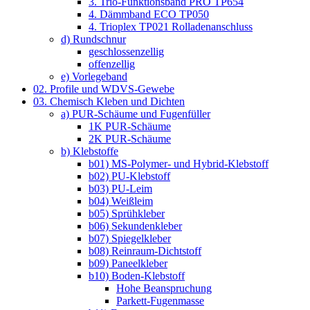
3. Trio-Funktionsband PRO TP654
4. Dämmband ECO TP050
4. Trioplex TP021 Rolladenanschluss
d) Rundschnur
geschlossenzellig
offenzellig
e) Vorlegeband
02. Profile und WDVS-Gewebe
03. Chemisch Kleben und Dichten
a) PUR-Schäume und Fugenfüller
1K PUR-Schäume
2K PUR-Schäume
b) Klebstoffe
b01) MS-Polymer- und Hybrid-Klebstoff
b02) PU-Klebstoff
b03) PU-Leim
b04) Weißleim
b05) Sprühkleber
b06) Sekundenkleber
b07) Spiegelkleber
b08) Reinraum-Dichtstoff
b09) Paneelkleber
b10) Boden-Klebstoff
Hohe Beanspruchung
Parkett-Fugenmasse