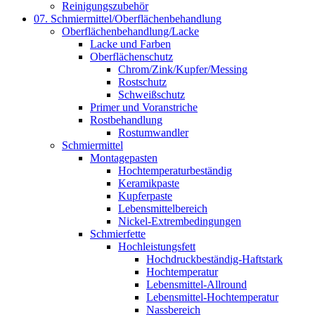
Reinigungszubehör
07. Schmiermittel/Oberflächenbehandlung
Oberflächenbehandlung/Lacke
Lacke und Farben
Oberflächenschutz
Chrom/Zink/Kupfer/Messing
Rostschutz
Schweißschutz
Primer und Voranstriche
Rostbehandlung
Rostumwandler
Schmiermittel
Montagepasten
Hochtemperaturbeständig
Keramikpaste
Kupferpaste
Lebensmittelbereich
Nickel-Extrembedingungen
Schmierfette
Hochleistungsfett
Hochdruckbeständig-Haftstark
Hochtemperatur
Lebensmittel-Allround
Lebensmittel-Hochtemperatur
Nassbereich