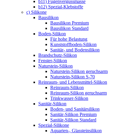
b11) Fugenvergussmasse
b12) Spezial-Klebstoffe
c) Silikone
Bausilikon
Bausilikon Premium
Bausilikon Standard
Boden-Silikon
Für hohe Belastung
Kunststoffboden-Silikon
Sanitär- und Bodensilikon
Brandschutz-Silikon
Fenster-Silikon
Naturstein-Silikon
Naturstein-Silikon geruchsarm
Naturstein-Silikon S-70
Reinraum- und Lebensmittel-Silikon
Reinraum-Silikon
Reinraum-Silikon geruchsarm
Trinkwasser-Silikon
Sanitär-Silikon
Boden- und Sanitärsilikon
Sanitär-Silikon Premium
Sanitär-Silikon Standard
Spezial-Silikone
Aquarien-, Glassteinsilikon