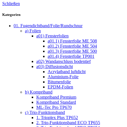
Schließen
Kategorien
01. Fugendichtband/Folie/Rundschnur
a) Folien
a01) Fensterfolien
a01.1) Fensterfolie ME 508
a01.2) Fensterfolie ME 504
a01.3) Fensterfolie ME 500
a01.4) Fensterfolie TP001
a02) Wandanschluss bodentief
a03) Diffusionsdicht
Acrylatband luftdicht
Aluminium-Folie
Bitumenfolie
EPDM-Folien
b) Kompriband
Kompriband Premium
Kompriband Standard
ML-Tec Pro TP670
c) Trio-Funktionsband
1. Trioplex Plus TP652
2. Trio-Funktionsband ECO TP655