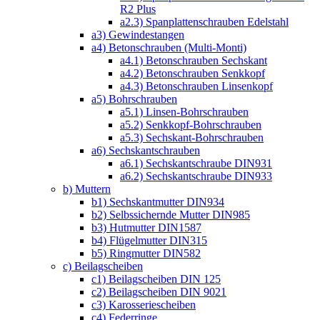
R2 Plus
a2.3) Spanplattenschrauben Edelstahl
a3) Gewindestangen
a4) Betonschrauben (Multi-Monti)
a4.1) Betonschrauben Sechskant
a4.2) Betonschrauben Senkkopf
a4.3) Betonschrauben Linsenkopf
a5) Bohrschrauben
a5.1) Linsen-Bohrschrauben
a5.2) Senkkopf-Bohrschrauben
a5.3) Sechskant-Bohrschrauben
a6) Sechskantschrauben
a6.1) Sechskantschraube DIN931
a6.2) Sechskantschraube DIN933
b) Muttern
b1) Sechskantmutter DIN934
b2) Selbssichernde Mutter DIN985
b3) Hutmutter DIN1587
b4) Flügelmutter DIN315
b5) Ringmutter DIN582
c) Beilagscheiben
c1) Beilagscheiben DIN 125
c2) Beilagscheiben DIN 9021
c3) Karosseriescheiben
c4) Federringe