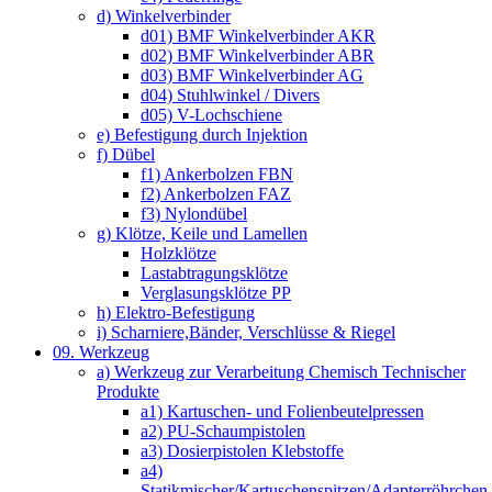
d) Winkelverbinder
d01) BMF Winkelverbinder AKR
d02) BMF Winkelverbinder ABR
d03) BMF Winkelverbinder AG
d04) Stuhlwinkel / Divers
d05) V-Lochschiene
e) Befestigung durch Injektion
f) Dübel
f1) Ankerbolzen FBN
f2) Ankerbolzen FAZ
f3) Nylondübel
g) Klötze, Keile und Lamellen
Holzklötze
Lastabtragungsklötze
Verglasungsklötze PP
h) Elektro-Befestigung
i) Scharniere,Bänder, Verschlüsse & Riegel
09. Werkzeug
a) Werkzeug zur Verarbeitung Chemisch Technischer
Produkte
a1) Kartuschen- und Folienbeutelpressen
a2) PU-Schaumpistolen
a3) Dosierpistolen Klebstoffe
a4)
Statikmischer/Kartuschenspitzen/Adapterröhrchen