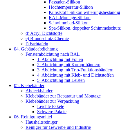
Fassaden-Silikon
Hochtemperatur-Silikon
Kunststoff-Silikon witterungsbeständig
RAL-Montage-Silikon
Schwimmbad-Silikon
Spa-Silikon, doppelter Schimmelschutz
d) Acryl-Dichtstoffe
e) Brandschutz-Chemie
f) Farbtafeln
04. Gebäudeabdichtung
Fensterabdichtung nach RAL
1. Abdichtung mit Folien
2. Abdichtung mit Kompribändern
3. Abdichtung mit Trio-Funktionsbändern
4. Abdichtung mit Kleb- und Dichtstoffen
5. Abdichtung mit Leisten
05. Klebebänder
Abdeckbänder
Klebebänder zur Reparatur und Montage
Klebebänder zur Verpackung
Leichte Pakete
Schwere Pakete
06. Reinigungsmittel
Haushaltsreiniger
Reiniger für Gewerbe und Industrie