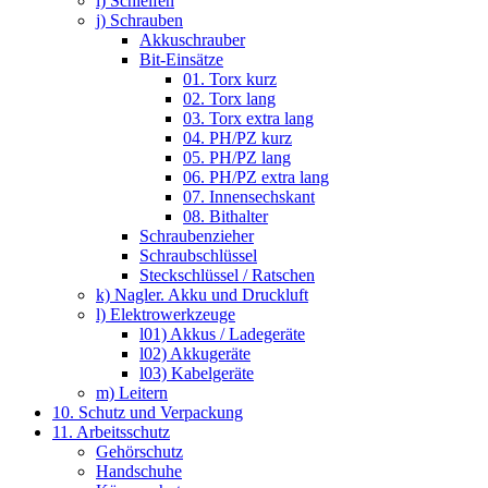
i) Schleifen
j) Schrauben
Akkuschrauber
Bit-Einsätze
01. Torx kurz
02. Torx lang
03. Torx extra lang
04. PH/PZ kurz
05. PH/PZ lang
06. PH/PZ extra lang
07. Innensechskant
08. Bithalter
Schraubenzieher
Schraubschlüssel
Steckschlüssel / Ratschen
k) Nagler. Akku und Druckluft
l) Elektrowerkzeuge
l01) Akkus / Ladegeräte
l02) Akkugeräte
l03) Kabelgeräte
m) Leitern
10. Schutz und Verpackung
11. Arbeitsschutz
Gehörschutz
Handschuhe