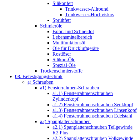
Silikonfett
Trinkwasser-Allround
Trinkwasser-Hochviskos
Sprühfett
Schmieröle
Bohr- und Schneidöl
Lebensmittelbereich
Multifunktionsöl
Öle für Druckluftgeräte
Rostlöser
Silikon-Öle
Spezial-Öle
Trockenschmierstoffe
08. Befestigungstechnik
a) Schrauben
a1) Fensterrahmen-Schrauben
a1.1) Fensterrahmenschrauben
Zylinderkopf
a1.2) Fensterrahmenschrauben Senkkopf
a1.3) Fensterrahmenschrauben Linsenkopf
a1.4) Fensterrahmenschrauben Edelstahl
a2) Spanplattenschrauben
a2.1) Spanplattenschrauben Teilgewinde
R2 Plus
a2.2) Spanplattenschrauben Vollgewinde