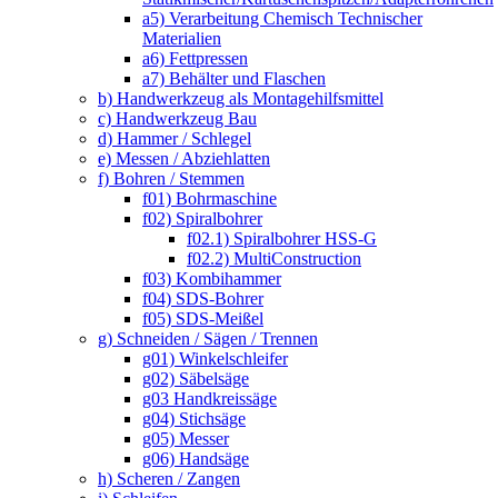
a5) Verarbeitung Chemisch Technischer
Materialien
a6) Fettpressen
a7) Behälter und Flaschen
b) Handwerkzeug als Montagehilfsmittel
c) Handwerkzeug Bau
d) Hammer / Schlegel
e) Messen / Abziehlatten
f) Bohren / Stemmen
f01) Bohrmaschine
f02) Spiralbohrer
f02.1) Spiralbohrer HSS-G
f02.2) MultiConstruction
f03) Kombihammer
f04) SDS-Bohrer
f05) SDS-Meißel
g) Schneiden / Sägen / Trennen
g01) Winkelschleifer
g02) Säbelsäge
g03 Handkreissäge
g04) Stichsäge
g05) Messer
g06) Handsäge
h) Scheren / Zangen